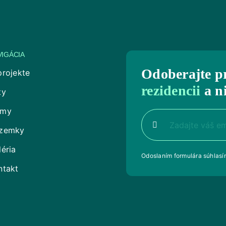
VIGÁCIA
Odoberajte p
projekte
rezidencii
a n
ty
my
zemky
léria
Odoslaním formulára súhlas
ntakt