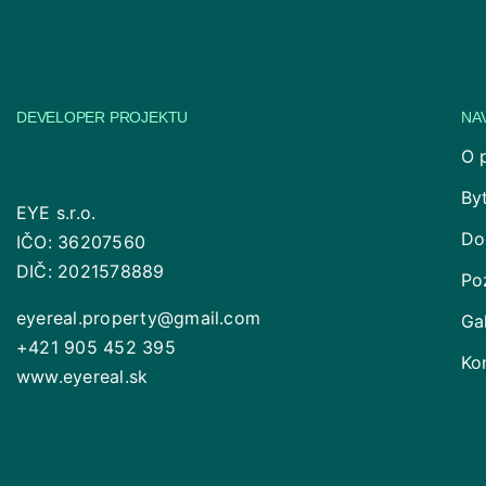
DEVELOPER PROJEKTU
NA
O 
By
EYE s.r.o.
Do
IČO: 36207560
DIČ: 2021578889
Po
eyereal.property@gmail.com
Ga
+421 905 452 395
Ko
www.eyereal.sk