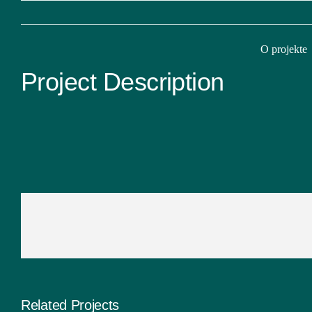
Skip
to
content
O projekte
Project Description
Share This Story, Choose Your Platfor
Related Projects