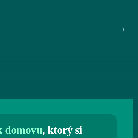
la
Parcela
27
k domovu
, ktorý si