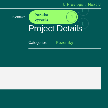
Previous
Next
Ponuka
Kontakt
bývania
Project Details
Pozemky
Categories:
Facebook
X
Bluesky
Reddit
LinkedIn
WhatsApp
Telegram
Tumblr
Pinterest
Xing
Email