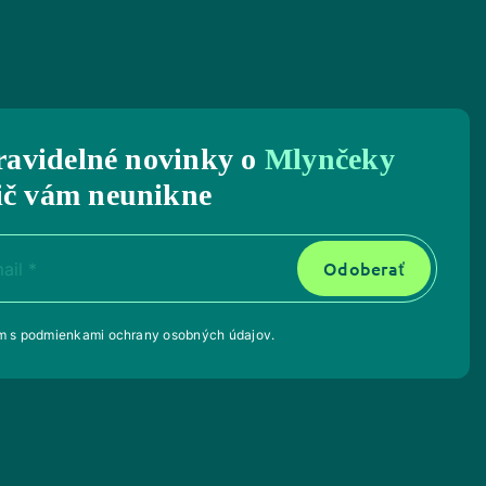
ravidelné novinky o
Mlynčeky
ič vám neunikne
Odoberať
ím s
podmienkami ochrany osobných údajov
.