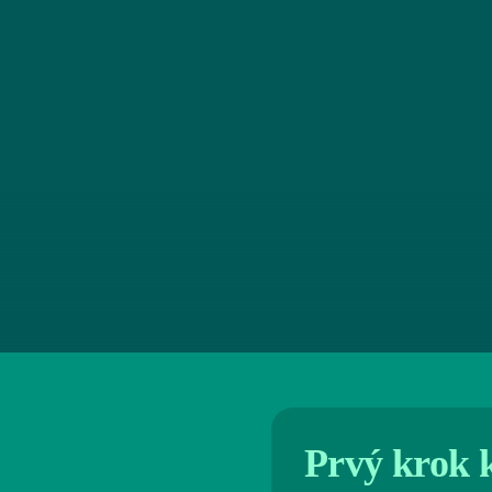
Parcela
Parce
32
28
Prvý krok 